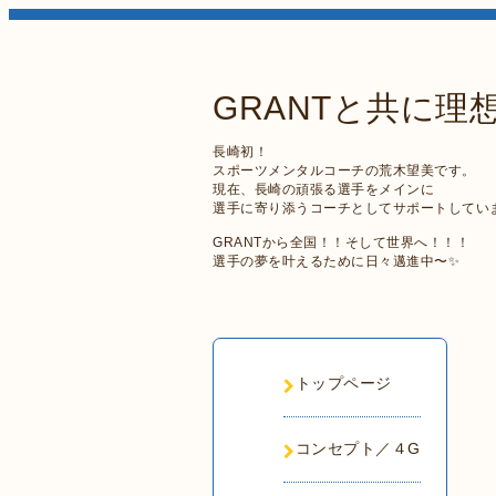
GRANTと共に理
長崎初！
スポーツメンタルコーチの荒木望美です。
現在、長崎の頑張る選手をメインに
選手に寄り添うコーチとしてサポートしてい
GRANTから全国！！そして世界へ！！！
選手の夢を叶えるために日々邁進中〜✨
トップページ
コンセプト／４G